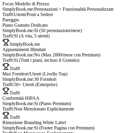
Focus Modello di Prezzo
SimplyBook.me
:
Prenotazioni + Funzionalità Personalizzate
Trafft
:
Utenti/Posti a Sedere
Pareggio
Piano Gratuito Dedicato
SimplyBook.me
:
Sì (50 prenotazioni/mese)
Trafft
:
Sì (A vita, 5 utenti)
SimplyBook.me
Appuntamenti Illimitati
SimplyBook.me
:
No (Max 2000/mese con Premium)
Trafft
:
Sì (Tutti i piani, incluso il Gratuito)
Trafft
Max Fornitori/Utenti (Livello Top)
SimplyBook.me
:
30 Fornitori
Trafft
:
50+ Utenti (Enterprise)
Trafft
Conformità HIPAA
SimplyBook.me
:
Sì (Piano Premium)
Trafft
:
Non Menzionato Esplicitamente
Trafft
Rimozione Branding White Label
SimplyBook.me
:
Sì (Footer Pagina con Premium)