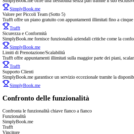
SimplyBook.me offre una flessibilità senza pari tramite il suo esclusi
SimplyBook.me
Valore per Piccoli Team (Sotto 5)
Trafft offre un piano gratuito con appuntamenti illimitati fino a cinqu
Trafft
Sicurezza e Conformità
SimplyBook.me fornisce funzionalità aziendali critiche come la confor
SimplyBook.me
Limiti di Prenotazione/Scalabilità
Trafft offre appuntamenti illimitati sulla maggior parte dei piani, sc
Trafft
Supporto Clienti
SimplyBook.me garantisce un servizio eccezionale tramite la disponibil
SimplyBook.me
Confronto delle funzionalità
Confronta le funzionalità chiave fianco a fianco
Funzionalità
SimplyBook.me
Trafft
Vincitore