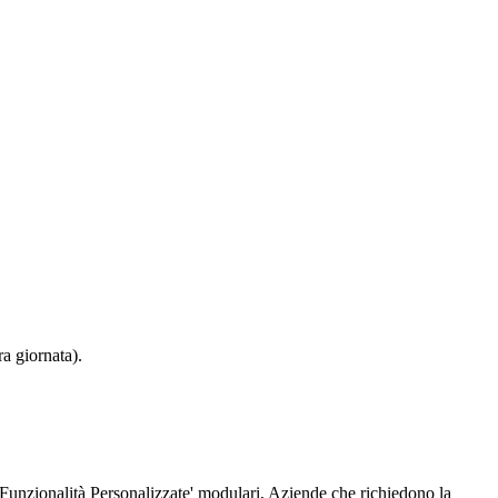
ra giornata).
Funzionalità Personalizzate' modulari, Aziende che richiedono la