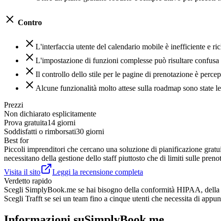
Contro
L'interfaccia utente del calendario mobile è inefficiente e r
L'impostazione di funzioni complesse può risultare confusa 
Il controllo dello stile per le pagine di prenotazione è perce
Alcune funzionalità molto attese sulla roadmap sono state le
Prezzi
Non dichiarato esplicitamente
Prova gratuita
14 giorni
Soddisfatti o rimborsati
30 giorni
Best for
Piccoli imprenditori che cercano una soluzione di pianificazione gratu
necessitano della gestione dello staff piuttosto che di limiti sulle preno
Visita il sito
Leggi la recensione completa
Verdetto rapido
Scegli
SimplyBook.me
se
hai bisogno della conformità HIPAA, della ge
Scegli
Trafft
se
sei un team fino a cinque utenti che necessita di appunt
Informazioni su
SimplyBook.me