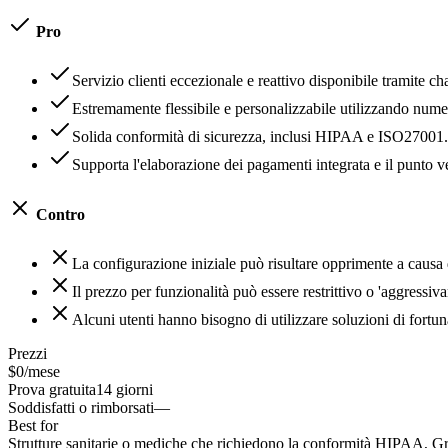
Pro
Servizio clienti eccezionale e reattivo disponibile tramite ch
Estremamente flessibile e personalizzabile utilizzando numer
Solida conformità di sicurezza, inclusi HIPAA e ISO27001.
Supporta l'elaborazione dei pagamenti integrata e il punto 
Contro
La configurazione iniziale può risultare opprimente a causa
Il prezzo per funzionalità può essere restrittivo o 'aggressiv
Alcuni utenti hanno bisogno di utilizzare soluzioni di fortuna
Prezzi
$0/mese
Prova gratuita
14 giorni
Soddisfatti o rimborsati
—
Best for
Strutture sanitarie o mediche che richiedono la conformità HIPAA, Gra