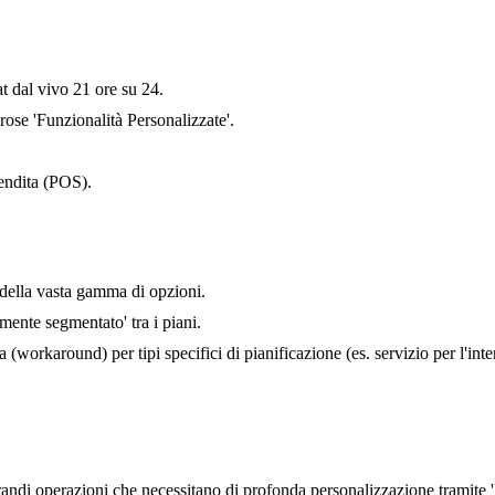
at dal vivo 21 ore su 24.
ose 'Funzionalità Personalizzate'.
vendita (POS).
 della vasta gamma di opzioni.
amente segmentato' tra i piani.
 (workaround) per tipi specifici di pianificazione (es. servizio per l'inte
ndi operazioni che necessitano di profonda personalizzazione tramite '