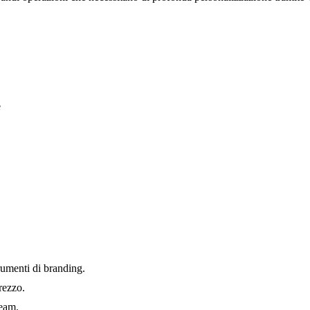
e
rumenti di branding.
rezzo.
team.