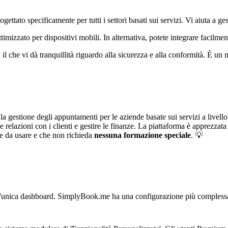
to specificamente per tutti i settori basati sui servizi. Vi aiuta a gestir
izzato per dispositivi mobili. In alternativa, potete integrare facilmente
, il che vi dà tranquillità riguardo alla sicurezza e alla conformità. È u
e la gestione degli appuntamenti per le aziende basate sui servizi a liv
relazioni con i clienti e gestire le finanze. La piattaforma è apprezzata d
ile da usare e che non richieda
nessuna formazione speciale
. 💡
a un'unica dashboard. SimplyBook.me ha una configurazione più compless