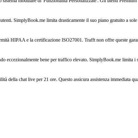
vo sistema modulare di 'Funzionalità Personalizzate'. Gli utenti Premium 
e utenti. SimplyBook.me limita drasticamente il suo piano gratuito a sole
mità HIPAA e la certificazione ISO27001. Trafft non offre queste garan
alando eccezionalmente bene per traffico elevato. SimplyBook.me limita i
ità della chat live per 21 ore. Questo assicura assistenza immediata qua