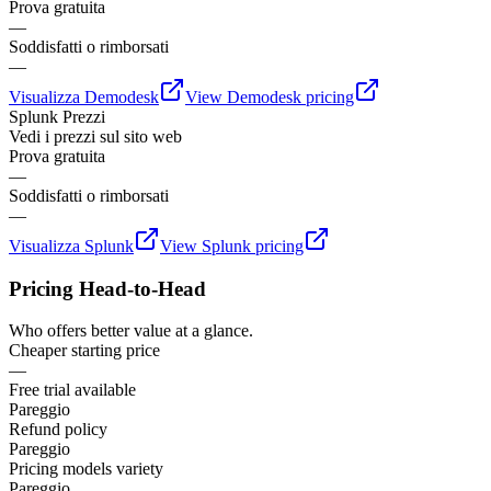
Prova gratuita
—
Soddisfatti o rimborsati
—
Visualizza
Demodesk
View
Demodesk
pricing
Splunk
Prezzi
Vedi i prezzi sul sito web
Prova gratuita
—
Soddisfatti o rimborsati
—
Visualizza
Splunk
View
Splunk
pricing
Pricing Head-to-Head
Who offers better value at a glance.
Cheaper starting price
—
Free trial available
Pareggio
Refund policy
Pareggio
Pricing models variety
Pareggio