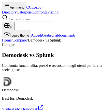
C
Ciroapp
Apri menu
Directory
Categorie
Confronta
Pricing
IT
Accedi
Gestisci abbonamenti
Toggle theme
Home
/
Compare
/
Demodesk
vs
Splunk
Compare
Demodesk
vs
Splunk
Confronta funzionalità, prezzi e recensioni degli utenti per fare la
scelta giusta
Demodesk
Best for: Demodesk
Visita il sito
Demodesk