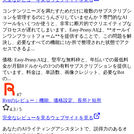
コンテンツニーズを満たすためだけに複数のサブスクリプシ
ョンを管理するのにうんざりしていませんか？専門的なAI
ツールをいくつか使うと、非常に断片的でクリエイティブな
プロセスが遅れてしまいます。Easy-Peasy.AIは、**オールイ
ンワンプラットフォーム**を提供することで、この問題を解
決し、必要なすべての機能に1か所で整理された状態でアク
セスできるよ...
価格
:
Easy-Peasy.AIは、堅牢な無料枠と、年払いでの最低料
金が月額8ドルからの3つの有料サブスクリプションを提供し
ています。料金は、単語数、画像クレジット、必要なBot
の...
#
7
Rytrのレビュー：機能、価格設定、長所と短所
4.3
/ 5
完全なレビューを見る
ウェブサイトを見る
あなたのAIライティングアシスタントで、説得力のあるオ