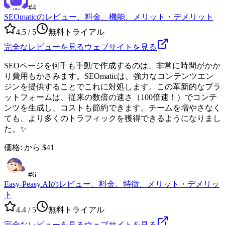
#
4
SEOmaticのレビュー、料金、機能、メリット・デメリット
4.5
/ 5
無料トライアル
完全なレビューを見る
ウェブサイトを見る
SEOページを何千も手動で作成するのは、非常に時間がかか
り費用もかさみます。SEOmaticは、強力なコンテンツエン
ジンを提供することでこれに対処します。この革新的なプラ
ットフォームは、従来の数倍の速さ（100倍速！）でコンテ
ンツを生成し、コストも節約できます。チームを増やさなく
ても、より多くのトラフィックを獲得できるようになりまし
た。✨
価格
:
から $41
#
6
Easy-Peasy.AIのレビュー、料金、特徴、メリット・デメリッ
ト
4.4
/ 5
無料トライアル
完全なレビューを見る
ウェブサイトを見る