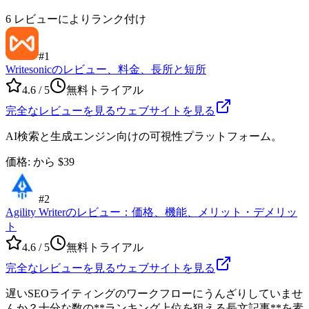
6
レビューによりランク付け
#
1
Writesonicのレビュー、料金、長所と短所
4.6
/ 5
無料トライアル
完全なレビューを見る
ウェブサイトを見る
AI検索と生成エンジン向けの可視性プラットフォーム。
価格
:
から $39
#
2
Agility Writerのレビュー：価格、機能、メリット・デメリッ
ト
4.6
/ 5
無料トライアル
完全なレビューを見る
ウェブサイトを見る
遅いSEOライティングのワークフローにうんざりしていませ
んか？十分な数の**ランキング上位を狙える長文記事**を素