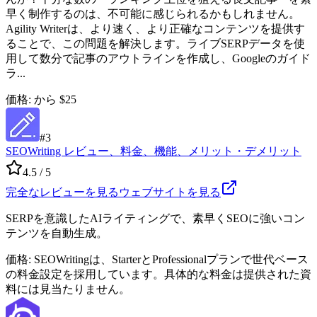
早く制作するのは、不可能に感じられるかもしれません。
Agility Writerは、より速く、より正確なコンテンツを提供す
ることで、この問題を解決します。ライブSERPデータを使
用して数分で記事のアウトラインを作成し、Googleのガイド
ラ...
価格
:
から $25
#
3
SEOWriting レビュー、料金、機能、メリット・デメリット
4.5
/ 5
完全なレビューを見る
ウェブサイトを見る
SERPを意識したAIライティングで、素早くSEOに強いコン
テンツを自動生成。
価格
:
SEOWritingは、StarterとProfessionalプランで世代ベース
の料金設定を採用しています。具体的な料金は提供された資
料には見当たりません。