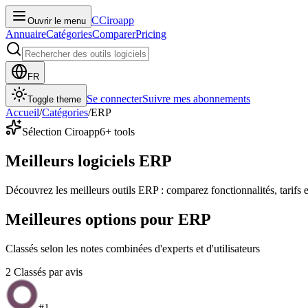
C
Ciroapp
Ouvrir le menu
Annuaire
Catégories
Comparer
Pricing
FR
Se connecter
Suivre mes abonnements
Toggle theme
Accueil
/
Catégories
/
ERP
Sélection Ciroapp
6
+ tools
Meilleurs logiciels ERP
Découvrez les meilleurs outils ERP : comparez fonctionnalités, tarifs
Meilleures options pour ERP
Classés selon les notes combinées d'experts et d'utilisateurs
2
Classés par avis
#
1