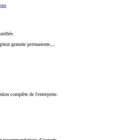
ents
unifiée.
tion gratuite permanente,...
tion complète de l'entreprise.
 et recommandations d’experts.