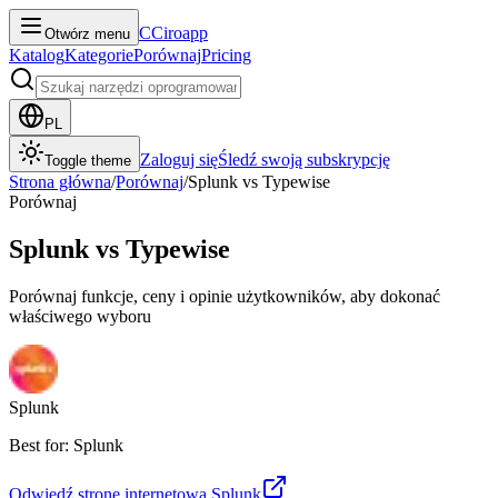
C
Ciroapp
Otwórz menu
Katalog
Kategorie
Porównaj
Pricing
PL
Zaloguj się
Śledź swoją subskrypcję
Toggle theme
Strona główna
/
Porównaj
/
Splunk
vs
Typewise
Porównaj
Splunk
vs
Typewise
Porównaj funkcje, ceny i opinie użytkowników, aby dokonać
właściwego wyboru
Splunk
Best for: Splunk
Odwiedź stronę internetową
Splunk