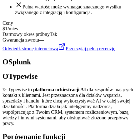
Pełna wartość może wymagać znacznego wysiłku
związanego z integracją i konfiguracją.
Ceny
$1/mies
Darmowy okres próbny
Tak
Gwarancja zwrotu
—
Odwiedź stronę internetową
Przeczytaj pełną recenzję
O
Splunk
O
Typewise
✨ Typewise to
platforma orkiestracji AI
dla zespołów mających
kontakt z klientami. Jest przeznaczona dla działów wsparcia,
sprzedaży i handlu, które chcą wykorzystywać AI w całej swojej
działalności. Platforma działa jak inteligentny nadzorca,
współpracując z Twoim CRM, systemem rozliczeniowym, bazą
wiedzy i innymi systemami, aby obsługiwać złożone przepływy
pracy.
Porównanie funkcji