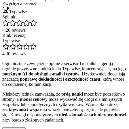
Zwycięzca recenzji
Typewise
Splunk
4.2
0
reviews
Brak recenzji.
Typewise
4.3
0
reviews
Ograniczone zewnętrzne opinie z serwisu Trustpilot sugerują
ogólnie pozytywne podejście do Typewise, koncentrując się na jego
potężnym AI do obsługi e-maili i czatów
. Użytkownicy doceniają
znaczącą
poprawę dokładności
i
oszczędność czasu
, którą wnosi
do codziennej komunikacji.
Niektórzy jednak zauważają, że
próg nauki
może być początkowo
stromy, a
model cenowy
może wydawać się drogi dla mniejszych
zespołów lub sporadycznych użytkowników. Wzmianki o dużej
reaktywności wsparcia
w razie potrzeby są częste, ale pojawiają
się też uwagi o sporadycznych
niedoskonałościach niezawodności
przy bardzo złożonych zadaniach.