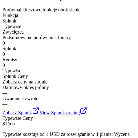
Porównaj kluczowe funkcje obok siebie
Funkcja
Splunk
Typewise
Zwycięzca
Podsumowanie porównania funkcji
0
Splunk
0
Remisy
0
Typewise
Splunk
Ceny
Zobacz ceny na stronie
Darmowy okres próbny
—
Gwarancja zwrotu
—
Zobacz
Splunk
View
Splunk
pricing
Typewise
Ceny
$1/mo
Typewise kosztuje od 1 USD za rozwiązanie w 1 planie: Wycena