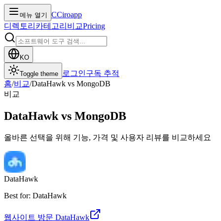
C
Ciroapp
메뉴 열기
디렉토리
카테고리
비교
Pricing
KO
로그인
구독 추적
Toggle theme
홈
/
비교
/
DataHawk
vs
MongoDB
비교
DataHawk
vs
MongoDB
올바른 선택을 위해 기능, 가격 및 사용자 리뷰를 비교하세요
DataHawk
Best for: DataHawk
웹사이트 방문
DataHawk