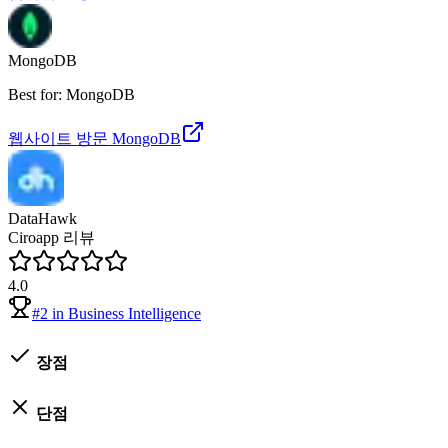
MongoDB
Best for: MongoDB
웹사이트 방문
MongoDB
DataHawk
Ciroapp 리뷰
4.0
#
2
in
Business Intelligence
장점
단점