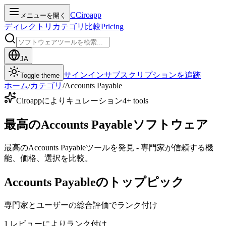
C
Ciroapp
メニューを開く
ディレクトリ
カテゴリ
比較
Pricing
JA
サインイン
サブスクリプションを追跡
Toggle theme
ホーム
/
カテゴリ
/
Accounts Payable
Ciroappによりキュレーション
4
+ tools
最高のAccounts Payableソフトウェア
最高のAccounts Payableツールを発見 - 専門家が信頼する機
能、価格、選択を比較。
Accounts Payableのトップピック
専門家とユーザーの総合評価でランク付け
1
レビューによりランク付け