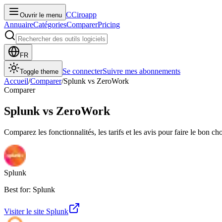
C
Ciroapp
Ouvrir le menu
Annuaire
Catégories
Comparer
Pricing
FR
Se connecter
Suivre mes abonnements
Toggle theme
Accueil
/
Comparer
/
Splunk
vs
ZeroWork
Comparer
Splunk
vs
ZeroWork
Comparez les fonctionnalités, les tarifs et les avis pour faire le bon ch
Splunk
Best for: Splunk
Visiter le site
Splunk