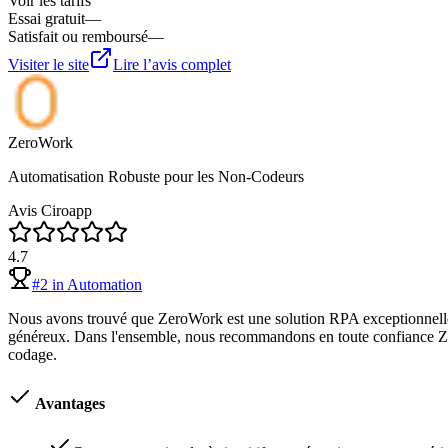
Voir les tarifs
Essai gratuit
—
Satisfait ou remboursé
—
Visiter le site
Lire l’avis complet
ZeroWork
Automatisation Robuste pour les Non-Codeurs
Avis Ciroapp
4.7
#
2
in
Automation
Nous avons trouvé que ZeroWork est une solution RPA exceptionnelle ma
généreux. Dans l'ensemble, nous recommandons en toute confiance Zero
codage.
Avantages