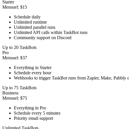
Starter
Mensuel
:
$15
Schedule daily
Unlimited runtime
Unlimited parallel runs
Unlimited API calls within TaskBot runs
Community support on Discord
Up to 20 TaskBots
Pro
Mensuel
:
$37
Everything in Starter
Schedule every hour
Webhooks to trigger TaskBot runs from Zapier, Make, Pabbly o
Up to 75 TaskBots
Business
Mensuel
:
$75
Everything in Pro
Schedule every 5 minutes
Priority email support
Unlimited TaskBots