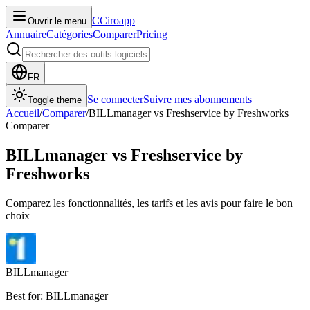
C
Ciroapp
Ouvrir le menu
Annuaire
Catégories
Comparer
Pricing
FR
Se connecter
Suivre mes abonnements
Toggle theme
Accueil
/
Comparer
/
BILLmanager
vs
Freshservice by Freshworks
Comparer
BILLmanager
vs
Freshservice by
Freshworks
Comparez les fonctionnalités, les tarifs et les avis pour faire le bon
choix
BILLmanager
Best for: BILLmanager