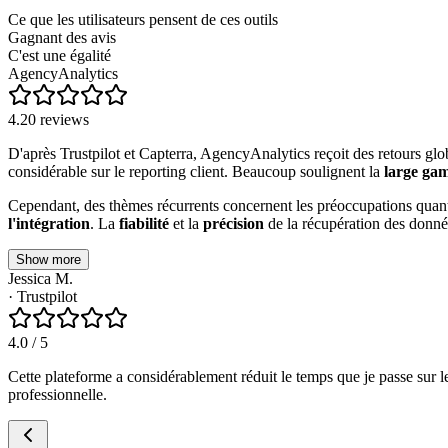
Ce que les utilisateurs pensent de ces outils
Gagnant des avis
C'est une égalité
AgencyAnalytics
4.2
0
reviews
D'après Trustpilot et Capterra, AgencyAnalytics reçoit des retours glo
considérable sur le reporting client. Beaucoup soulignent la
large gam
Cependant, des thèmes récurrents concernent les préoccupations quan
l'intégration
. La
fiabilité
et la
précision
de la récupération des donné
Show more
Jessica M.
·
Trustpilot
4.0
/ 5
Cette plateforme a considérablement réduit le temps que je passe sur le
professionnelle.