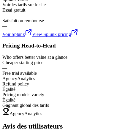
Voir les tarifs sur le site
Essai gratuit
—
Satisfait ou remboursé
—
Voir
Splunk
View
Splunk
pricing
Pricing Head-to-Head
Who offers better value at a glance.
Cheaper starting price
—
Free trial available
AgencyAnalytics
Refund policy
Égalité
Pricing models variety
Égalité
Gagnant global des tarifs
AgencyAnalytics
Avis des utilisateurs