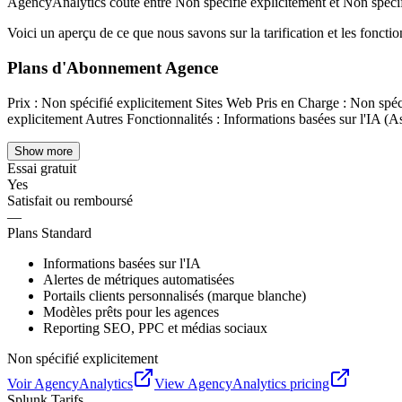
AgencyAnalytics coûte entre Non spécifié explicitement et Non spécif
Voici un aperçu de ce que nous savons sur la tarification et les fonctio
Plans d'Abonnement Agence
Prix : Non spécifié explicitement Sites Web Pris en Charge : Non spéc
explicitement Autres Fonctionnalités : Informations basées sur l'IA (As
Show more
Essai gratuit
Yes
Satisfait ou remboursé
—
Plans Standard
Informations basées sur l'IA
Alertes de métriques automatisées
Portails clients personnalisés (marque blanche)
Modèles prêts pour les agences
Reporting SEO, PPC et médias sociaux
Non spécifié explicitement
Voir
AgencyAnalytics
View
AgencyAnalytics
pricing
Splunk
Tarifs