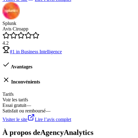
Splunk
Avis Ciroapp
4.2
#
1
in
Business Intelligence
Avantages
Inconvénients
Tarifs
Voir les tarifs
Essai gratuit
—
Satisfait ou remboursé
—
Visiter le site
Lire l’avis complet
À propos de
AgencyAnalytics