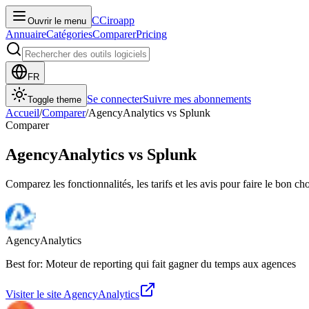
C
Ciroapp
Ouvrir le menu
Annuaire
Catégories
Comparer
Pricing
FR
Se connecter
Suivre mes abonnements
Toggle theme
Accueil
/
Comparer
/
AgencyAnalytics
vs
Splunk
Comparer
AgencyAnalytics
vs
Splunk
Comparez les fonctionnalités, les tarifs et les avis pour faire le bon ch
AgencyAnalytics
Best for: Moteur de reporting qui fait gagner du temps aux agences
Visiter le site
AgencyAnalytics