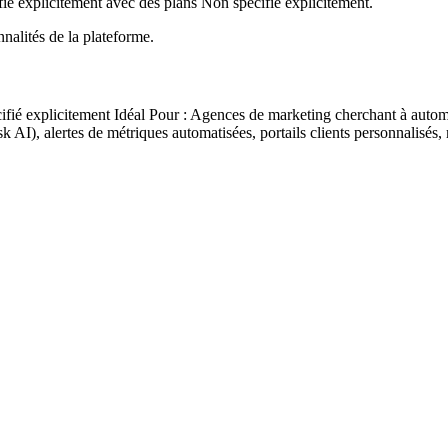
ié explicitement avec des plans Non spécifié explicitement.
nnalités de la plateforme.
ifié explicitement Idéal Pour : Agences de marketing cherchant à autom
k AI), alertes de métriques automatisées, portails clients personnalisés