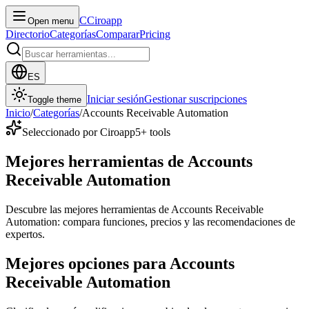
C
Ciroapp
Open menu
Directorio
Categorías
Comparar
Pricing
ES
Iniciar sesión
Gestionar suscripciones
Toggle theme
Inicio
/
Categorías
/
Accounts Receivable Automation
Seleccionado por Ciroapp
5
+ tools
Mejores herramientas de Accounts
Receivable Automation
Descubre las mejores herramientas de Accounts Receivable
Automation: compara funciones, precios y las recomendaciones de
expertos.
Mejores opciones para Accounts
Receivable Automation