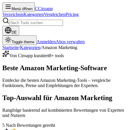
C
Ciroapp
Menü öffnen
Verzeichnis
Kategorien
Vergleichen
Pricing
DE
Anmelden
Abos verwalten
Toggle theme
Startseite
/
Kategorien
/
Amazon Marketing
Von Ciroapp kuratiert
8
+ tools
Beste Amazon Marketing-Software
Entdecke die besten Amazon Marketing-Tools – vergleiche
Funktionen, Preise und Empfehlungen der Experten.
Top-Auswahl für Amazon Marketing
Rangfolge basierend auf kombinierten Bewertungen von Experten
und Nutzern
5
Nach Bewertungen gereiht