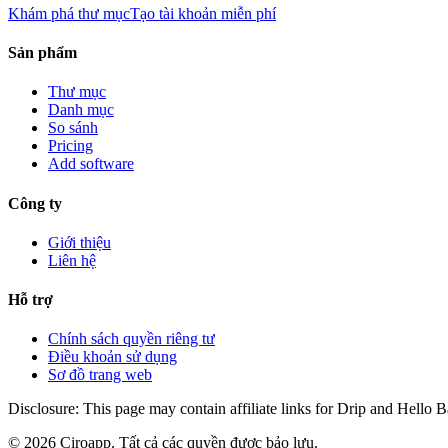
Khám phá thư mục
Tạo tài khoản miễn phí
Sản phẩm
Thư mục
Danh mục
So sánh
Pricing
Add software
Công ty
Giới thiệu
Liên hệ
Hỗ trợ
Chính sách quyền riêng tư
Điều khoản sử dụng
Sơ đồ trang web
Disclosure: This page may contain affiliate links for Drip and Hello 
©
2026
Ciroapp.
Tất cả các quyền được bảo lưu.