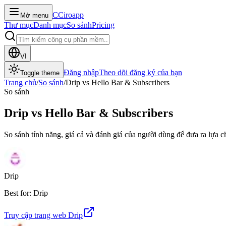
C
Ciroapp
Mở menu
Thư mục
Danh mục
So sánh
Pricing
VI
Đăng nhập
Theo dõi đăng ký của bạn
Toggle theme
Trang chủ
/
So sánh
/
Drip
vs
Hello Bar & Subscribers
So sánh
Drip
vs
Hello Bar & Subscribers
So sánh tính năng, giá cả và đánh giá của người dùng để đưa ra lựa 
Drip
Best for: Drip
Truy cập trang web
Drip