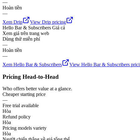
—
Hoàn tiền
—
Xem
Drip
View
Drip
pricing
Hello Bar & Subscribers
Giá cả
Xem giá trên trang web
Dùng thử miễn phí
—
Hoàn tiền
—
Xem
Hello Bar & Subscribers
View
Hello Bar & Subscribers
pric
Pricing Head-to-Head
Who offers better value at a glance.
Cheaper starting price
—
Free trial available
Hòa
Refund policy
Hòa
Pricing models variety
Hòa
Người chiến thắng về giá tổng thể