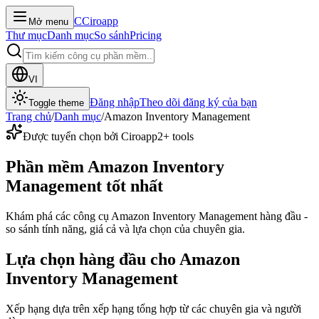
C
Ciroapp
Mở menu
Thư mục
Danh mục
So sánh
Pricing
VI
Đăng nhập
Theo dõi đăng ký của bạn
Toggle theme
Trang chủ
/
Danh mục
/
Amazon Inventory Management
Được tuyển chọn bởi Ciroapp
2
+ tools
Phần mềm Amazon Inventory
Management tốt nhất
Khám phá các công cụ Amazon Inventory Management hàng đầu -
so sánh tính năng, giá cả và lựa chọn của chuyên gia.
Lựa chọn hàng đầu cho Amazon
Inventory Management
Xếp hạng dựa trên xếp hạng tổng hợp từ các chuyên gia và người