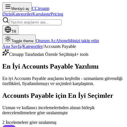
C
Ciroapp
Menüyü aç
Dizin
Kategoriler
Karşılaştır
Pricing
TR
Oturum Aç
Aboneliğinizi takip edin
Toggle theme
Ana Sayfa
/
Kategoriler
/
Accounts Payable
Ciroapp Tarafından Özenle Seçilmiş
4
+ tools
En İyi Accounts Payable Yazılımı
En iyi Accounts Payable araçlarını keşfedin - uzmanların güvendiği
özellikleri, fiyatlandırmayı ve seçimleri karşılaştırın.
Accounts Payable için En İyi Seçimler
Uzman ve kullanıcı incelemelerinden alınan birleşik
derecelendirmelere göre sıralanmıştır
2
İncelemelere göre sıralanmış