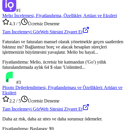
#
1
Melio İncelemesi, Fiyatlandırma, Özellikler, Artıları ve Eksileri
4.3
/ 5
Ücretsiz Deneme
Tam İncelemeyi Gör
Web Sitesini Ziyaret Et
Faturaları ve faturaları manuel olarak yönetmekle geçen saatlerden
bıktınız mı? Bağlantısız borç ve alacak hesapları süreçleri
işletmenizin büyümesini yavaşlatır. Melio bu hayal...
Fiyatlandırma
:
Melio, ücretsiz bir katmandan ('Go') yıllık
faturalandırmada aylık 64 $ olan 'Unlimited...
#
3
Plooto Değerlendirmesi, Fiyatlandırması ve Özellikleri: Artıları ve
Eksileri
2.2
/ 5
Ücretsiz Deneme
Tam İncelemeyi Gör
Web Sitesini Ziyaret Et
Daha az risk, daha az stres ve daha sorunsuz ödemeler.
Fiyatlandırma
:
Başlangıç $9