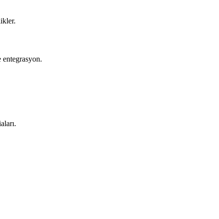
ikler.
e entegrasyon.
aları.