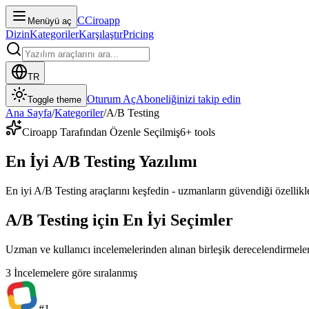
C
Ciroapp
Menüyü aç
Dizin
Kategoriler
Karşılaştır
Pricing
TR
Oturum Aç
Aboneliğinizi takip edin
Toggle theme
Ana Sayfa
/
Kategoriler
/
A/B Testing
Ciroapp Tarafından Özenle Seçilmiş
6
+ tools
En İyi A/B Testing Yazılımı
En iyi A/B Testing araçlarını keşfedin - uzmanların güvendiği özellikler
A/B Testing için En İyi Seçimler
Uzman ve kullanıcı incelemelerinden alınan birleşik derecelendirmeler
3
İncelemelere göre sıralanmış
#
1