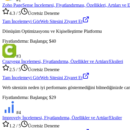
Zoho PageSense İncelemesi, Fiyatlandırması, Özellikleri, Artıları ve E
4.3
/ 5
Ücretsiz Deneme
Tam İncelemeyi Gör
Web Sitesini Ziyaret Et
Dönüşüm Optimizasyonu ve Kişiselleştirme Platformu
Fiyatlandırma
:
Başlangıç $40
#
3
Crazyegg İncelemesi, Fiyatlandırma, Özellikler ve Artıları/Eksileri
2.5
/ 5
Ücretsiz Deneme
Tam İncelemeyi Gör
Web Sitesini Ziyaret Et
Web sitenizin neden iyi performans göstermediğini bilmediğinizde can 
Fiyatlandırma
:
Başlangıç $29
#
4
Improvely İncelemesi, Fiyatlandırma, Özellikler ve Artılar/Eksiler
1.2
/ 5
Ücretsiz Deneme