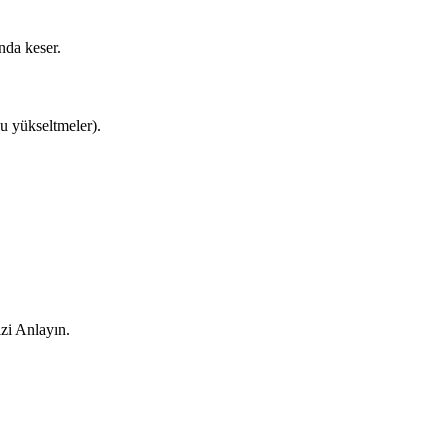
nda keser.
lu yükseltmeler).
zi Anlayın.