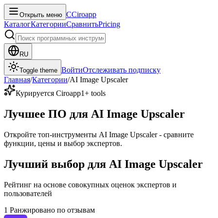
C
Ciroapp
Открыть меню
Каталог
Категории
Сравнить
Pricing
RU
Войти
Отслеживать подписку
Toggle theme
Главная
/
Категории
/
AI Image Upscaler
Курируется Ciroapp
1
+ tools
Лучшее ПО для AI Image Upscaler
Откройте топ-инструменты AI Image Upscaler - сравните
функции, цены и выбор экспертов.
Лучший выбор для AI Image Upscaler
Рейтинг на основе совокупных оценок экспертов и
пользователей
1
Ранжировано по отзывам