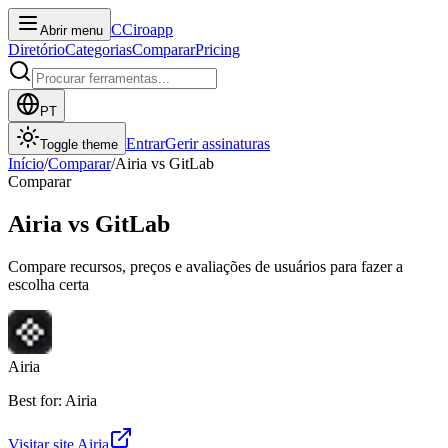
C
Ciroapp
Abrir menu
Diretório
Categorias
Comparar
Pricing
PT
Entrar
Gerir assinaturas
Toggle theme
Início
/
Comparar
/
Airia
vs
GitLab
Comparar
Airia
vs
GitLab
Compare recursos, preços e avaliações de usuários para fazer a
escolha certa
Airia
Best for: Airia
Visitar site
Airia