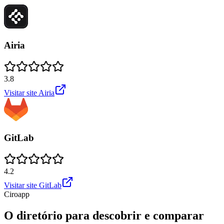
Airia
3.8
Visitar site
Airia
GitLab
4.2
Visitar site
GitLab
Ciroapp
O diretório para descobrir e comparar