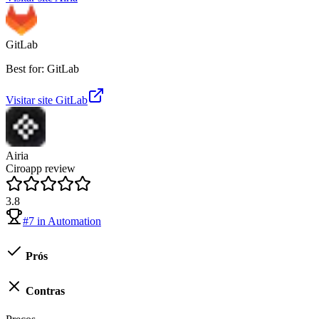
GitLab
Best for: GitLab
Visitar site
GitLab
Airia
Ciroapp review
3.8
#
7
in
Automation
Prós
Contras