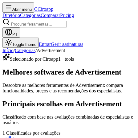
C
Ciroapp
Abrir menu
Diretório
Categorias
Comparar
Pricing
PT
Entrar
Gerir assinaturas
Toggle theme
Início
/
Categorias
/
Advertisement
Selecionado por Ciroapp
1
+ tools
Melhores softwares de Advertisement
Descobre as melhores ferramentas de Advertisement: compara
funcionalidades, preços e as recomendações dos especialistas.
Principais escolhas em Advertisement
Classificado com base nas avaliações combinadas de especialistas e
usuários
1
Classificadas por avaliações