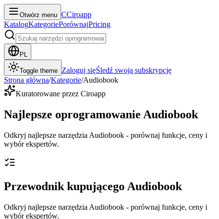
C
Ciroapp
Otwórz menu
Katalog
Kategorie
Porównaj
Pricing
PL
Zaloguj się
Śledź swoją subskrypcję
Toggle theme
Strona główna
/
Kategorie
/
Audiobook
Kuratorowane przez Ciroapp
Najlepsze oprogramowanie Audiobook
Odkryj najlepsze narzędzia Audiobook - porównaj funkcje, ceny i
wybór ekspertów.
Przewodnik kupującego Audiobook
Odkryj najlepsze narzędzia Audiobook - porównaj funkcje, ceny i
wybór ekspertów.