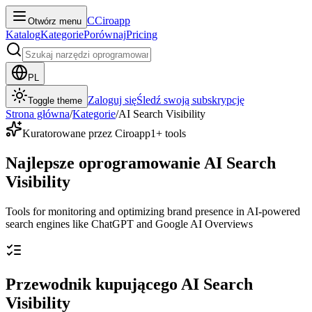
C
Ciroapp
Otwórz menu
Katalog
Kategorie
Porównaj
Pricing
PL
Zaloguj się
Śledź swoją subskrypcję
Toggle theme
Strona główna
/
Kategorie
/
AI Search Visibility
Kuratorowane przez Ciroapp
1
+ tools
Najlepsze oprogramowanie AI Search
Visibility
Tools for monitoring and optimizing brand presence in AI-powered
search engines like ChatGPT and Google AI Overviews
Przewodnik kupującego AI Search
Visibility