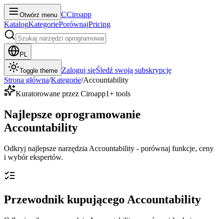
C
Ciroapp
Otwórz menu
Katalog
Kategorie
Porównaj
Pricing
PL
Zaloguj się
Śledź swoją subskrypcję
Toggle theme
Strona główna
/
Kategorie
/
Accountability
Kuratorowane przez Ciroapp
1
+ tools
Najlepsze oprogramowanie
Accountability
Odkryj najlepsze narzędzia Accountability - porównaj funkcje, ceny
i wybór ekspertów.
Przewodnik kupującego Accountability