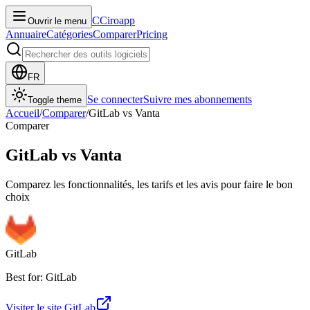
C
Ciroapp
Ouvrir le menu
Annuaire
Catégories
Comparer
Pricing
FR
Se connecter
Suivre mes abonnements
Toggle theme
Accueil
/
Comparer
/
GitLab
vs
Vanta
Comparer
GitLab
vs
Vanta
Comparez les fonctionnalités, les tarifs et les avis pour faire le bon
choix
GitLab
Best for: GitLab
Visiter le site
GitLab