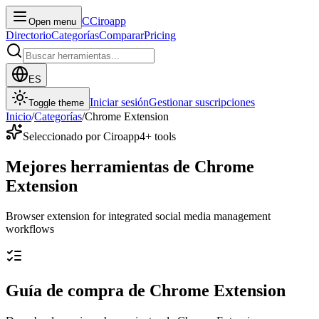
C
Ciroapp
Open menu
Directorio
Categorías
Comparar
Pricing
ES
Iniciar sesión
Gestionar suscripciones
Toggle theme
Inicio
/
Categorías
/
Chrome Extension
Seleccionado por Ciroapp
4
+ tools
Mejores herramientas de Chrome
Extension
Browser extension for integrated social media management
workflows
Guía de compra de Chrome Extension