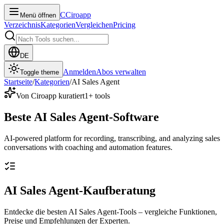
C
Ciroapp
Menü öffnen
Verzeichnis
Kategorien
Vergleichen
Pricing
DE
Anmelden
Abos verwalten
Toggle theme
Startseite
/
Kategorien
/
AI Sales Agent
Von Ciroapp kuratiert
1
+ tools
Beste AI Sales Agent-Software
AI-powered platform for recording, transcribing, and analyzing sales
conversations with coaching and automation features.
AI Sales Agent-Kaufberatung
Entdecke die besten AI Sales Agent-Tools – vergleiche Funktionen,
Preise und Empfehlungen der Experten.